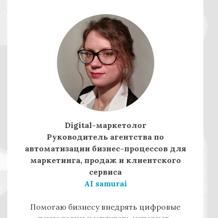
г
а
ц
и
я
п
о
з
а
Digital-маркетолог
Руководитель агентства по
п
автоматизации бизнес-процессов для
и
маркетинга, продаж и клиентского
сервиса
с
AI samurai
я
м
Помогаю бизнесу внедрять цифровые