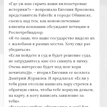
«Где уж нам скрыть ваши километровые
истерики?» – вопрошала Евгения Ярмонова,
представитель Faberlic в городе Обнинске,
смеясь над тем, как новоиспеченные
клиенты компании обсуждают петицию в
Роспотребнадзор.
«Я-то знаю, что наше государство видело их
с жалобами в разных местах. Хочу еще раз
убедиться».
«Если пойдете в суд и будет решение суда,
не затруднитесь мне его скинуть в личку.
Очень интересно будет под поп-корн
почитать)))», – вторил Евгении ее коллега
Дмитрий Журавлев. И предлагал: «Если у
тебя руки отсохли написать пару строчек в
обратную связь, чтобы тебе вернули деньги,
на карту, я могу написать заявление за
тебя».
«Вы когда-нибудь обращались в суд? Вот