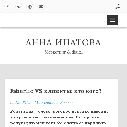
S
k
Wh
VK
Tel
Em
i
ats
ont
eg
ail
p
Ap
akt
ra
t
p
e
m
o
АННА ИПАТОВА
c
o
Маркетинг & digital
n
t
e
n
t
Faberlic VS клиенты: кто кого?
22.02.2019
Мои статьи
Бизнес
Репутация – слово, которое нередко наводит
на тревожные размышления. Испортить
репутацию или хотя бы слегка ее нарушить