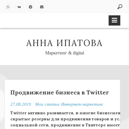
S
k
Wh
VK
Tel
Em
i
ats
ont
eg
ail
p
Ap
akt
ra
t
p
e
m
o
АННА ИПАТОВА
c
o
Маркетинг & digital
n
t
e
n
t
Продвижение бизнеса в Twitter
27.08.2019
Мои статьи
Интернет-маркетинг
Twitter активно развивается, и многие бизнесмены 
скрытые резервы для продвижения товаров и услуг. 
социальной сети, продвижение в Твиттере имеет сво