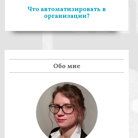
а
:
Что автоматизировать в
п
организации?
и
с
я
м
Обо мне