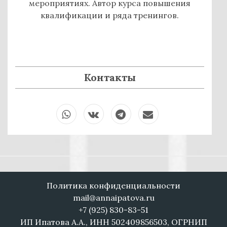
мероприятиях. Автор курса повышения
квалификации и ряда тренингов.
Контакты
Wha
VKo
Tele
Ema
tsAp
ntak
gra
il
p
te
m
Политика конфиденциальности
mail@annaipatova.ru
+7 (925) 830-83-51
ИП Ипатова А.А., ИНН 502409856503, ОГРНИП