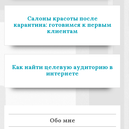
и
з
п
я
а
и
п
Салоны красоты после
п
с
карантина: готовимся к первым
и
ь
о
клиентам
с
:
з
ь
а
:
п
и
Как найти целевую аудиторию в
интернете
с
я
м
Обо мне