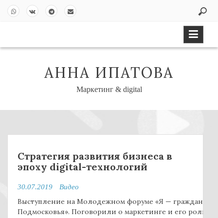
S
k
Wh
VK
Tel
Em
i
ats
ont
eg
ail
p
Ap
akt
ra
t
p
e
m
o
АННА ИПАТОВА
c
o
Маркетинг & digital
n
t
e
n
t
Стратегия развития бизнеса в
эпоху digital-технологий
30.07.2019
Видео
Выступление на Молодежном форуме «Я — гражданин
Подмосковья». Поговорили о маркетинге и его роли в