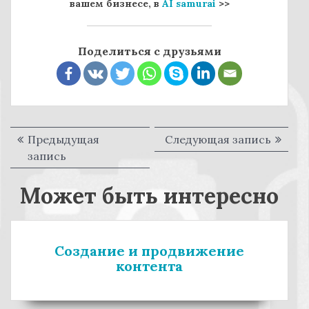
вашем бизнесе, в
AI samurai
>>
Поделиться с друзьями
Предыдущая
Следующая запись
С
Н
запись
П
л
а
р
е
Может быть интересно
е
д
в
д
у
и
ы
ю
г
д
щ
Создание и продвижение
у
а
а
контента
щ
я
ц
а
з
я
а