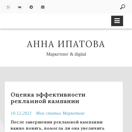
S
k
Wh
VK
Tel
Em
i
ats
ont
eg
ail
p
Ap
akt
ra
t
p
e
m
o
АННА ИПАТОВА
c
o
Маркетинг & digital
n
t
e
n
t
Оценка эффективности
рекламной кампании
10.12.2021
Мои статьи
Mаркетинг
После завершения рекламной кампании
важно понять, помогла ли она увеличить