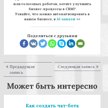
или голосовых роботов, хотите улучшить
бизнес-процессы в CRM?
Узнайте, что можно автоматизировать в
вашем бизнесе, в
AI samurai
>>
Поделиться с друзьями
Предыдущая
Следующая запись
С
Н
запись
П
л
а
р
е
Может быть интересно
е
д
в
д
у
и
ы
ю
г
д
щ
Как создать чат-бота
у
а