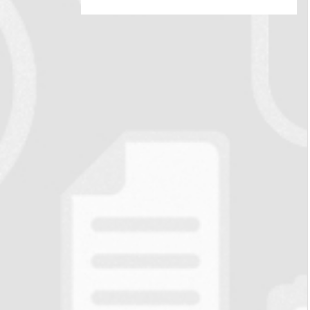
Wha
VKo
Tele
Ema
tsAp
ntak
gra
il
p
te
m