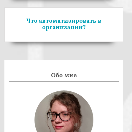
з
ь
а
:
Что автоматизировать в
п
организации?
и
с
я
м
Обо мне