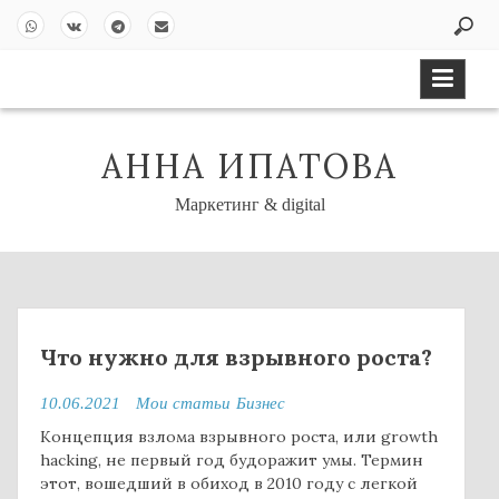
S
k
Wh
VK
Tel
Em
i
ats
ont
eg
ail
p
Ap
akt
ra
t
p
e
m
o
АННА ИПАТОВА
c
o
Маркетинг & digital
n
t
e
n
t
Что нужно для взрывного роста?
10.06.2021
Мои статьи
Бизнес
Концепция взлома взрывного роста, или
growth
hacking,
не первый год будоражит умы. Термин
этот, вошедший в обиход в 2010 году с легкой