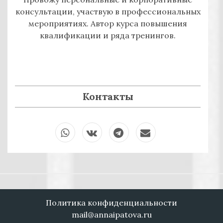
консультации, участвую в профессиональных
мероприятиях. Автор курса повышения
квалификации и ряда тренингов.
Контакты
Wha
VKo
Tele
Ema
tsAp
ntak
gra
il
p
te
m
Политика конфиденциальности
mail@annaipatova.ru