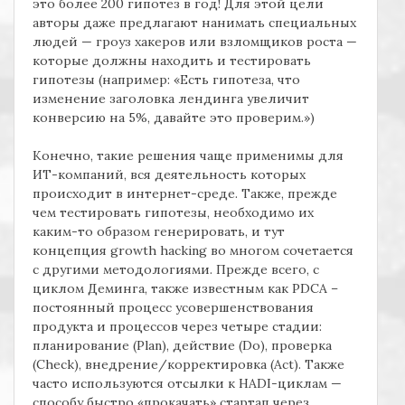
это более 200 гипотез в год! Для этой цели
авторы даже предлагают нанимать специальных
людей — гроуз хакеров или взломщиков роста —
которые должны находить и тестировать
гипотезы (например: «Есть гипотеза, что
изменение заголовка лендинга увеличит
конверсию на 5%, давайте это проверим.»)
Конечно, такие решения чаще применимы для
ИТ-компаний, вся деятельность которых
происходит в интернет-среде. Также, прежде
чем тестировать гипотезы, необходимо их
каким-то образом генерировать, и тут
концепция
growth hacking во многом
сочетается
с другими методологиями. Прежде всего, с
циклом Деминга, также известным как
PDCA –
постоянный процесс усовершенствования
продукта и процессов через четыре стадии:
планирование (
Plan),
действие (
Do),
проверка
(Check
), внедрение/корректировка
(Act
). Также
часто используются отсылки к
HADI
-циклам —
способу быстро «прокачать» стартап через